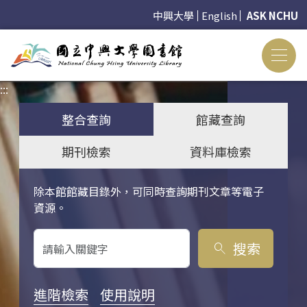
中興大學
English
ASK NCHU
:::
:::
整合查詢
館藏查詢
期刊檢索
資料庫檢索
除本館館藏目錄外，可同時查詢期刊文章等電子
關鍵字搜尋
資源。
搜索
search
進階檢索
使用說明