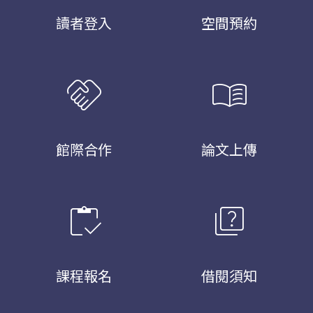
讀者登入
空間預約
handshake
menu_book
館際合作
論文上傳
inventory
quiz
課程報名
借閱須知