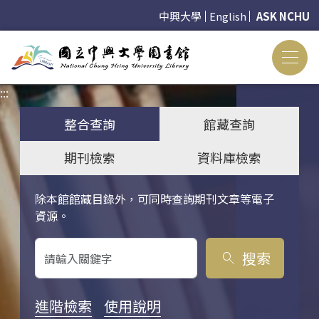
中興大學
English
ASK NCHU
:::
:::
整合查詢
館藏查詢
期刊檢索
資料庫檢索
除本館館藏目錄外，可同時查詢期刊文章等電子
關鍵字搜尋
資源。
搜索
search
進階檢索
使用說明