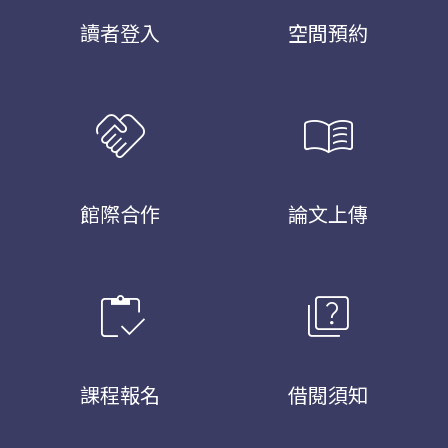
讀者登入
空間預約
handshake
menu_book
館際合作
論文上傳
inventory
quiz
課程報名
借閱須知