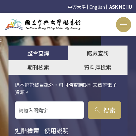
中興大學
English
ASK NCHU
:::
:::
整合查詢
館藏查詢
期刊檢索
資料庫檢索
除本館館藏目錄外，可同時查詢期刊文章等電子
關鍵字搜尋
資源。
搜索
search
進階檢索
使用說明