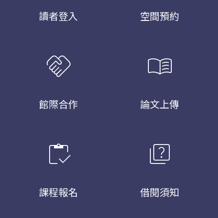
讀者登入
空間預約
handshake
menu_book
館際合作
論文上傳
inventory
quiz
課程報名
借閱須知