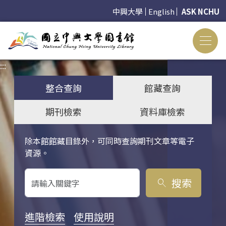
中興大學
English
ASK NCHU
:::
:::
整合查詢
館藏查詢
期刊檢索
資料庫檢索
除本館館藏目錄外，可同時查詢期刊文章等電子
關鍵字搜尋
資源。
搜索
search
進階檢索
使用說明