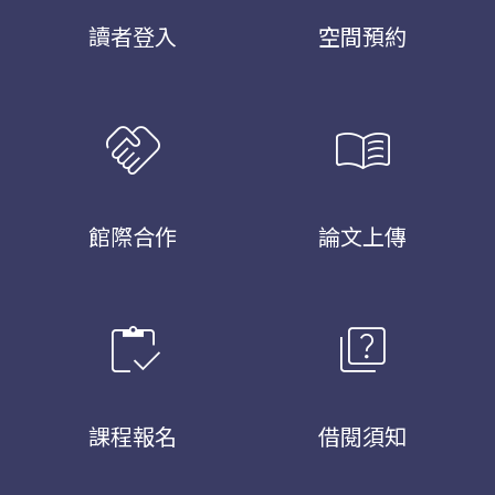
讀者登入
空間預約
handshake
menu_book
館際合作
論文上傳
inventory
quiz
課程報名
借閱須知