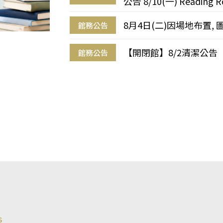
公告 8/10(一) Reading R
8月4日(二)因場地布置, 
館務公告
【開閉館】8/2清潔公告
館務公告
s