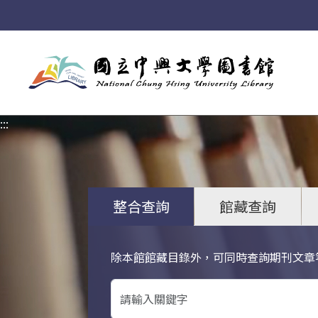
:::
:::
整合查詢
館藏查詢
除本館館藏目錄外，可同時查詢期刊文章
關鍵字搜尋