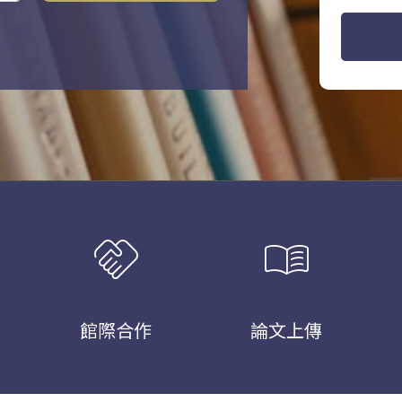
handshake
menu_book
館際合作
論文上傳