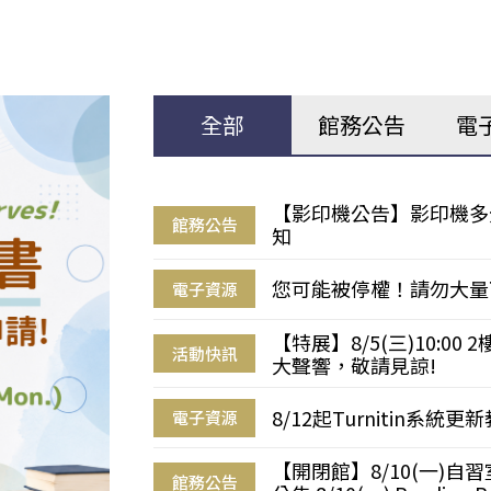
全部
館務公告
電
【影印機公告】影印機多
館務公告
知
您可能被停權！請勿大量
電子資源
【特展】8/5(三)10:0
活動快訊
大聲響，敬請見諒!
8/12起Turnitin系
電子資源
【開閉館】8/10(一)
館務公告