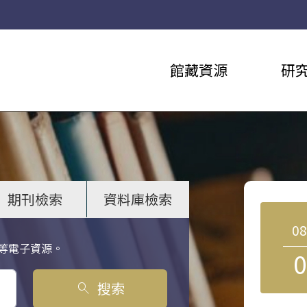
館藏資源
研
期刊檢索
資料庫檢索
0
等電子資源。
0
搜索
search