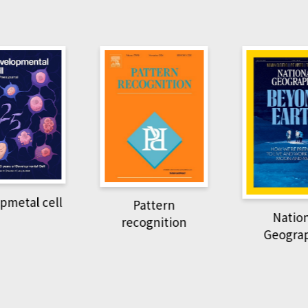
pmetal cell
Pattern
Natio
recognition
Geogra