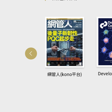
Develo
網管人(kono平台)
中英語教室(AEB
lking Library平
台)