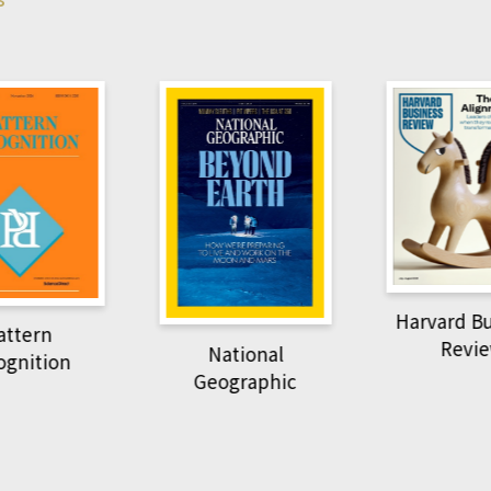
Harvard B
attern
Revi
National
ognition
Geographic