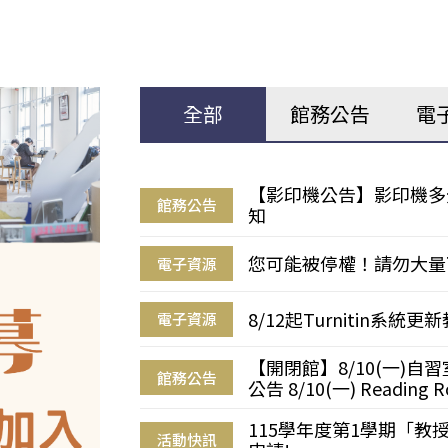
全部
館務公告
電
【影印機公告】影印機多
館務公告
知
您可能被停權！請勿大量
電子資源
8/12起Turnitin系
電子資源
【開閉館】8/10(一)
館務公告
公告 8/10(一) Reading R
115學年度第1學期「
活動快訊