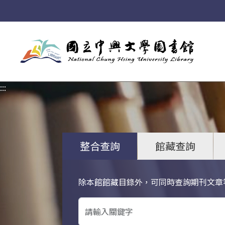
:::
:::
整合查詢
館藏查詢
除本館館藏目錄外，可同時查詢期刊文章
關鍵字搜尋