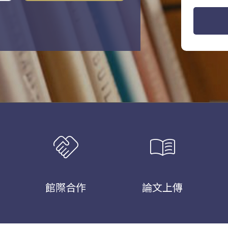
handshake
menu_book
館際合作
論文上傳