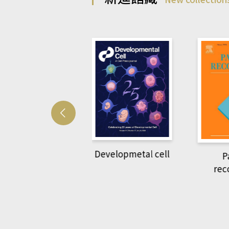
Developmetal cell
管人(kono平台)
P
rec