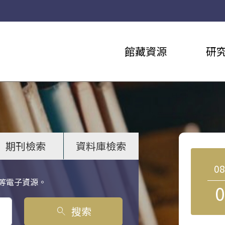
館藏資源
研
期刊檢索
資料庫檢索
0
等電子資源。
0
搜索
search