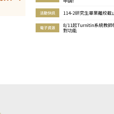
申請!
114-2研究生畢業離校
活動快訊
8/11起Turnitin系
電子資源
對功能
s