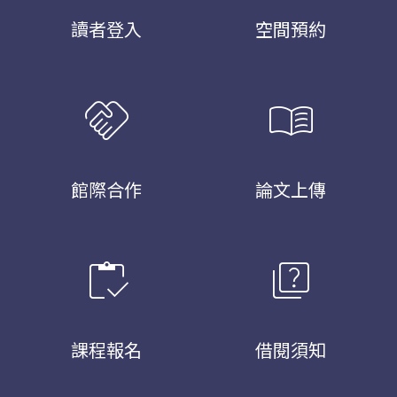
讀者登入
空間預約
handshake
menu_book
館際合作
論文上傳
inventory
quiz
課程報名
借閱須知