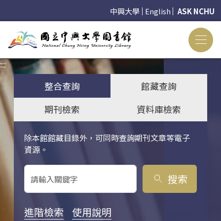
中興大學
English
ASK NCHU
:::
:::
整合查詢
館藏查詢
期刊檢索
資料庫檢索
除本館館藏目錄外，可同時查詢期刊文章等電子
關鍵字搜尋
資源。
搜索
search
進階檢索
使用說明