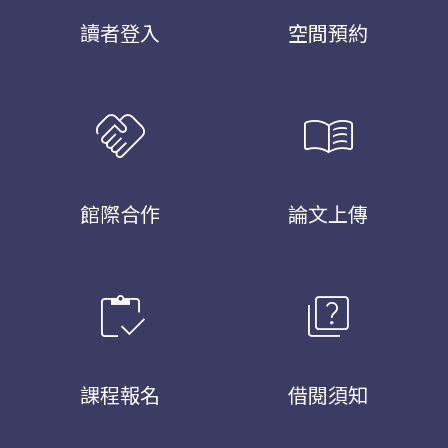
讀者登入
空間預約
handshake
menu_book
館際合作
論文上傳
inventory
quiz
課程報名
借閱須知