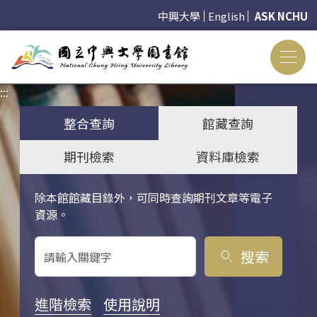
中興大學
English
ASK NCHU
:::
:::
整合查詢
館藏查詢
期刊檢索
資料庫檢索
除本館館藏目錄外，可同時查詢期刊文章等電子
關鍵字搜尋
資源。
搜索
search
進階檢索
使用說明