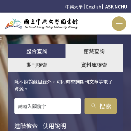
中興大學
English
ASK NCHU
:::
:::
整合查詢
館藏查詢
期刊檢索
資料庫檢索
除本館館藏目錄外，可同時查詢期刊文章等電子
關鍵字搜尋
資源。
搜索
search
進階檢索
使用說明