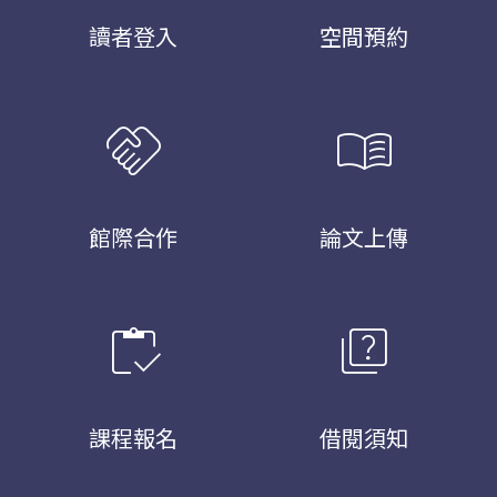
讀者登入
空間預約
handshake
menu_book
館際合作
論文上傳
inventory
quiz
課程報名
借閱須知