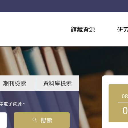
館藏資源
研
期刊檢索
資料庫檢索
0
等電子資源。
0
搜索
search