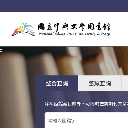
:::
:::
整合查詢
館藏查詢
除本館館藏目錄外，可同時查詢期刊文章
關鍵字搜尋