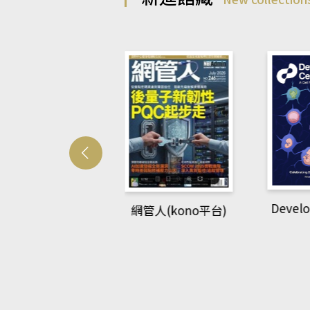
Develo
網管人(kono平台)
中英語教室(AEB
lking Library平
台)