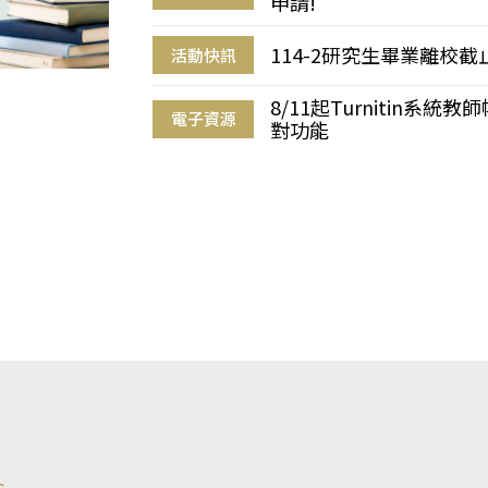
申請!
114-2研究生畢業離校
活動快訊
8/11起Turnitin系
電子資源
對功能
s