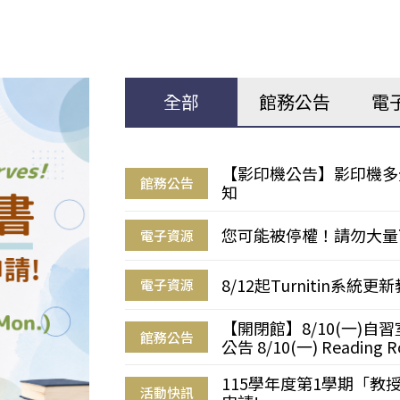
全部
館務公告
電
【影印機公告】影印機多
館務公告
知
您可能被停權！請勿大量
電子資源
8/12起Turnitin系
電子資源
【開閉館】8/10(一)
館務公告
公告 8/10(一) Reading R
115學年度第1學期「
活動快訊