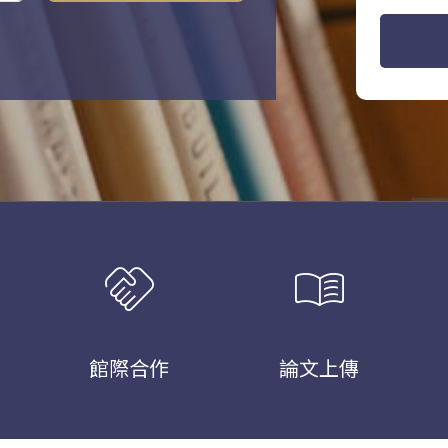
handshake
menu_book
館際合作
論文上傳