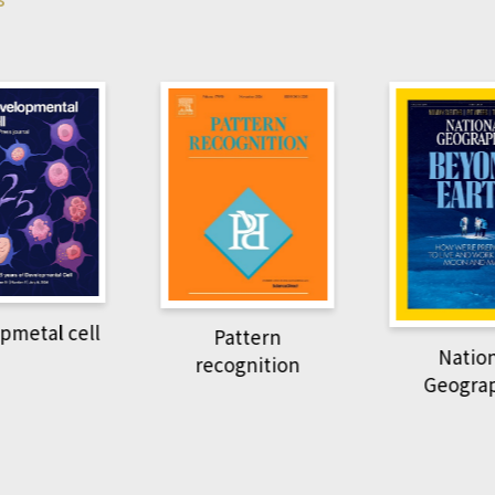
pmetal cell
Pattern
Natio
recognition
Geogra